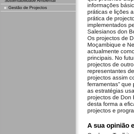
Sustentabilidade Ambiental
informações bási
Gestão de Projectos
práticas e lições 
prática de project
implementados pe
Salesianos don Bo
Os projectos de 
Moçambique e Ne
actualmente como
principais. No fut
projectos de outro
representantes de
projectos assim 
ferramentas” que p
as estratégias us
projectos de Don 
desta forma a efic
projectos e progr
A sua opinião 