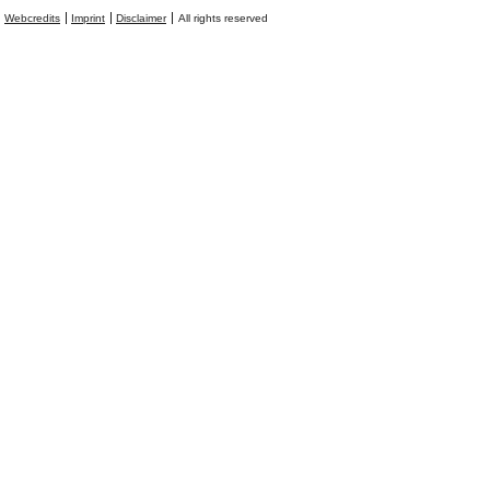
Webcredits
Imprint
Disclaimer
All rights reserved